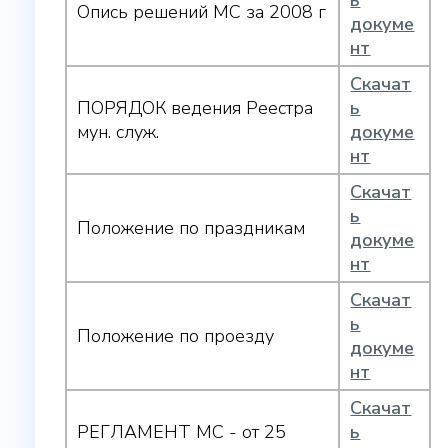
ь
Опись решений МС за 2008 г
докуме
нт
Скачат
ПОРЯДОК ведения Реестра
ь
мун. служ.
докуме
нт
Скачат
ь
Положение по праздникам
докуме
нт
Скачат
ь
Положение по проезду
докуме
нт
Скачат
РЕГЛАМЕНТ МС - от 25
ь