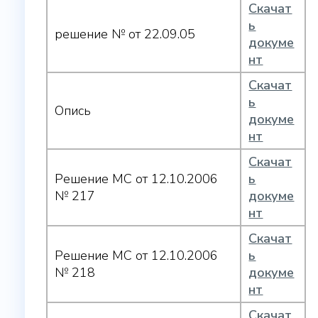
Скачат
ь
решение № от 22.09.05
докуме
нт
Скачат
ь
Опись
докуме
нт
Скачат
Решение МС от 12.10.2006
ь
№ 217
докуме
нт
Скачат
Решение МС от 12.10.2006
ь
№ 218
докуме
нт
Скачат