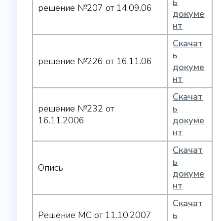
ь
решение №207 от 14.09.06
докуме
нт
Скачат
ь
решение №226 от 16.11.06
докуме
нт
Скачат
решение №232 от
ь
16.11.2006
докуме
нт
Скачат
ь
Опись
докуме
нт
Скачат
Решение МС от 11.10.2007
ь