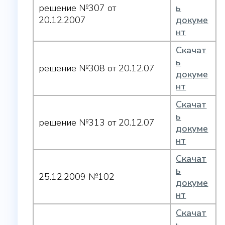
решение №307 от
ь
20.12.2007
докуме
нт
Скачат
ь
решение №308 от 20.12.07
докуме
нт
Скачат
ь
решение №313 от 20.12.07
докуме
нт
Скачат
ь
25.12.2009 №102
докуме
нт
Скачат