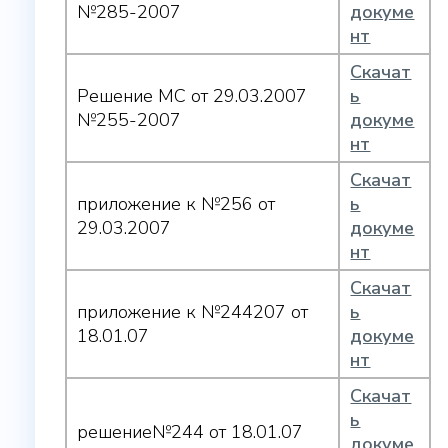
№285-2007
докуме
нт
Скачат
Решение МС от 29.03.2007
ь
№255-2007
докуме
нт
Скачат
приложение к №256 от
ь
29.03.2007
докуме
нт
Скачат
приложение к №244207 от
ь
18.01.07
докуме
нт
Скачат
ь
решение№244 от 18.01.07
докуме