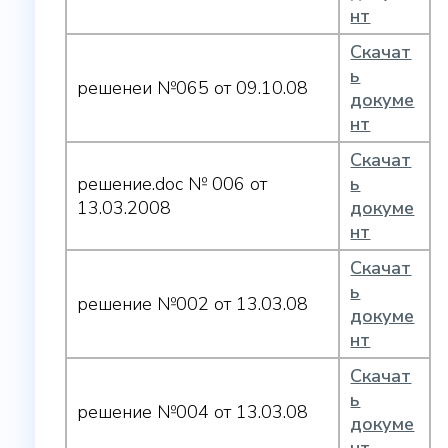
нт
Скачат
ь
решенеи №065 от 09.10.08
докуме
нт
Скачат
решение.doc № 006 от
ь
13.03.2008
докуме
нт
Скачат
ь
решение №002 от 13.03.08
докуме
нт
Скачат
ь
решение №004 от 13.03.08
докуме