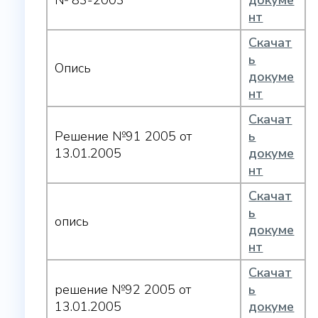
№ 83-2003
докуме
нт
Скачат
ь
Опись
докуме
нт
Скачат
Решение №91 2005 от
ь
13.01.2005
докуме
нт
Скачат
ь
опись
докуме
нт
Скачат
решение №92 2005 от
ь
13.01.2005
докуме