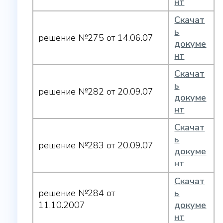
нт
Скачат
ь
решение №275 от 14.06.07
докуме
нт
Скачат
ь
решение №282 от 20.09.07
докуме
нт
Скачат
ь
решение №283 от 20.09.07
докуме
нт
Скачат
решение №284 от
ь
11.10.2007
докуме
нт