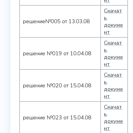
нт
Скачат
ь
решение№005 от 13.03.08
докуме
нт
Скачат
ь
решение №019 от 10.04.08
докуме
нт
Скачат
ь
решение №020 от 15.04.08
докуме
нт
Скачат
ь
решение №023 от 15.04.08
докуме
нт