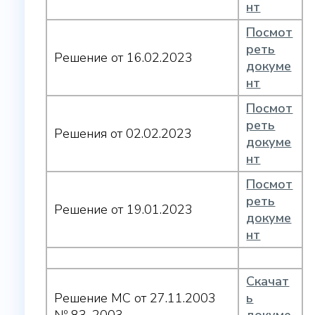
нт
Посмот
реть
Решение от 16.02.2023
докуме
нт
Посмот
реть
Решения от 02.02.2023
докуме
нт
Посмот
реть
Решение от 19.01.2023
докуме
нт
Скачат
Решение МС от 27.11.2003
ь