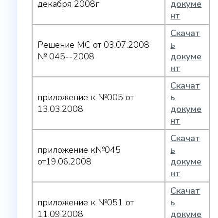
декабря 2008г
докуме
нт
Скачат
Решение МС от 03.07.2008
ь
№ 045--2008
докуме
нт
Скачат
приложение к №005 от
ь
13.03.2008
докуме
нт
Скачат
приложение к№045
ь
от19.06.2008
докуме
нт
Скачат
приложение к №051 от
ь
11.09.2008
докуме