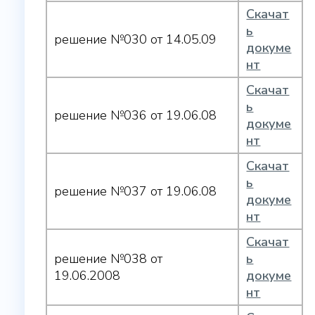
Скачат
ь
решение №030 от 14.05.09
докуме
нт
Скачат
ь
решение №036 от 19.06.08
докуме
нт
Скачат
ь
решение №037 от 19.06.08
докуме
нт
Скачат
решение №038 от
ь
19.06.2008
докуме
нт